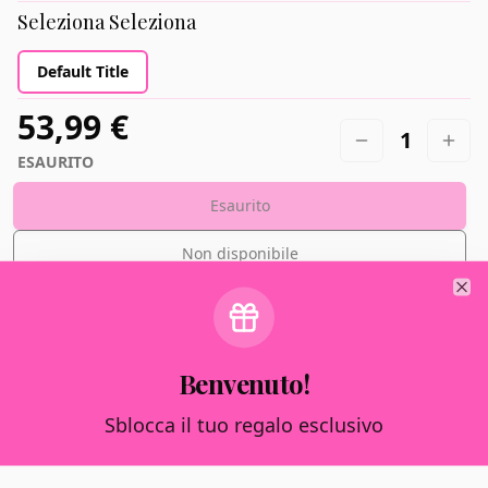
Seleziona
Seleziona
Default Title
53,99 €
1
ESAURITO
Esaurito
Non disponibile
Clo
Potrebbe piacerti anche
Benvenuto!
Sblocca il tuo regalo esclusivo
-
17
%
-
17
%