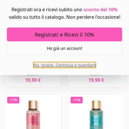
Registrati ora e ricevi subito uno
sconto del 10%
valido su tutto il catalogo. Non perdere l'occasione!
Registrati e Ricevi il 10%
Ho già un account
MIDNIGHT BLOOM
COCONUT PASSION
No, grazie. Continua a guardare
VICTORIA'S SECRET
VICTORIA'S SECRET
23,99 €
23,99 €
19,90 €
19,90 €
-
17
%
-
17
%