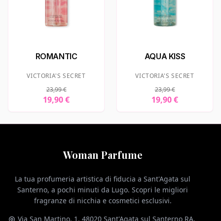
ROMANTIC
AQUA KISS
VICTORIA'S SECRET
VICTORIA'S SECRET
23,99 €
23,99 €
19,90 €
19,90 €
Woman Parfume
La tua profumeria artistica di fiducia a Sant'Agata sul
Santerno, a pochi minuti da Lugo. Scopri le migliori
fragranze di nicchia e cosmetici esclusivi.
Via San Martino, 1, 48020 Sant'Agata sul Santerno RA,